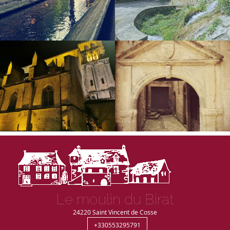
Le moulin du Birat
24220
Saint Vincent de Cosse
+330553295791