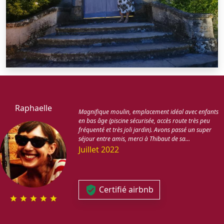
Raphaelle
Magnifique moulin, emplacement idéal avec enfants
en bas âge (piscine sécurisée, accès route très peu
fréquenté et très joli jardin). Avons passé un super
séjour entre amis, merci à Thibaut de sa…
Juillet 2022
Certifié airbnb
verified_user
star
star
star
star
star