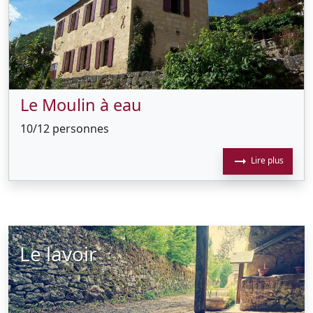
Le Moulin à eau
10/12 personnes
arrow_right_alt
Lire plus
Le lavoir