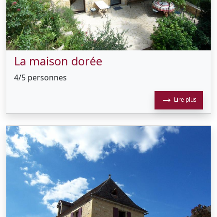
La maison dorée
4/5 personnes
arrow_right_alt
Lire plus